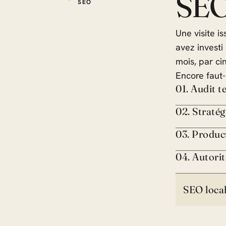
SEO,
SEO
Une visite i
avez investi
mois, par ci
Encore faut-
01. Audit 
02. Straté
03. Produc
04. Autorit
SEO loca