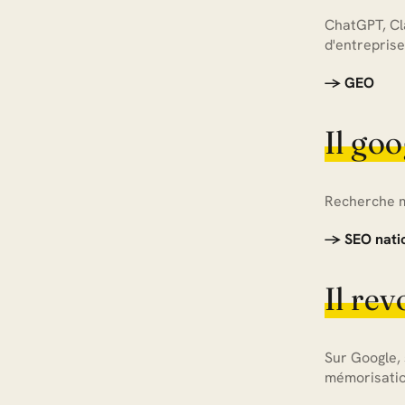
ChatGPT, Cla
d'entreprise
→ GEO
Il goo
Recherche mé
→ SEO natio
Il rev
Sur Google, 
mémorisatio