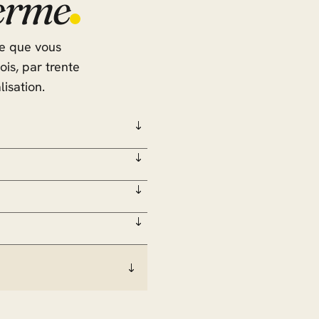
terme
ce que vous
ois, par trente
isation.