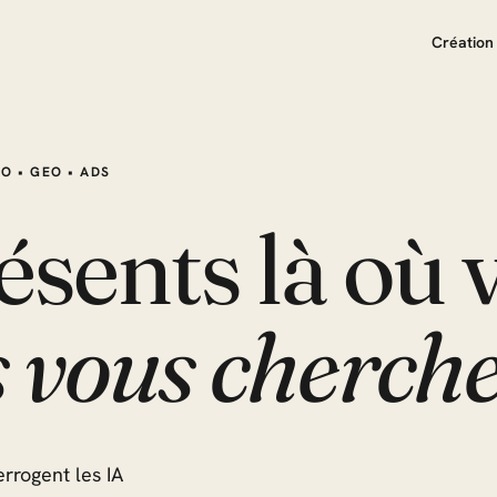
Création 
EO • GEO • ADS
ésents là où 
s vous cherch
errogent les IA