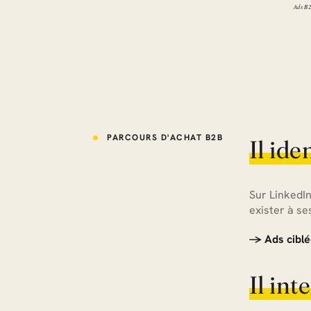
PARCOURS D'ACHAT B2B
Il ide
Sur LinkedIn
exister à se
→ Ads ciblé
Il int