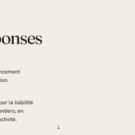
ponses
encement
tion
r la lisibilité
ntiers, en
tivité.