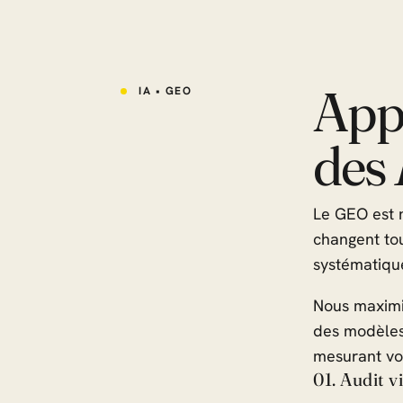
Appa
IA • GEO
des
Le GEO est 
changent tou
systématiqu
Nous maximis
des modèles,
mesurant vot
01. Audit vi