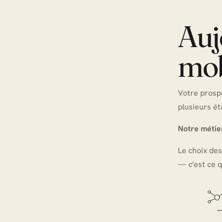
Auj
mob
Votre prospe
plusieurs ét
Notre métier
Le choix des
— c'est ce 