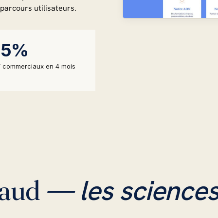
parcours utilisateurs.
25%
 commerciaux en 4 mois
— les sciences
maud