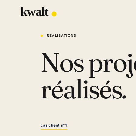
RÉALISATIONS
Nos proj
réalisés
.
cas client n°1