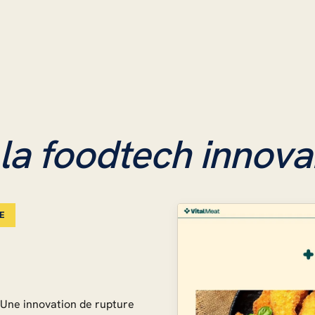
la foodtech innova
E
. Une innovation de rupture