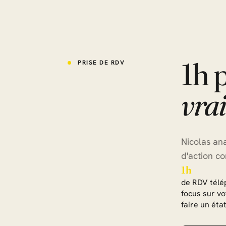
1h 
PRISE DE RDV
vra
Nicolas ana
d'action co
1h
de RDV télé
focus sur vo
faire un état